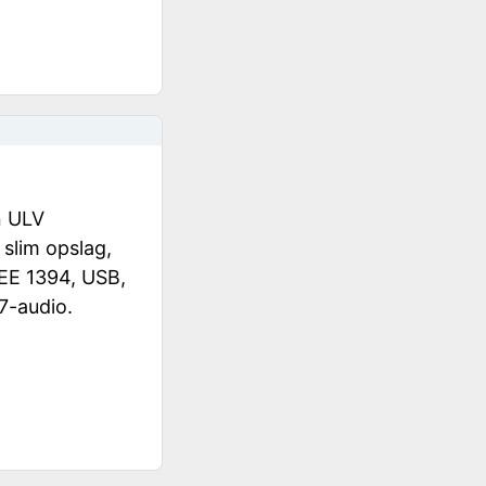
n ULV
slim opslag,
EEE 1394, USB,
7-audio.