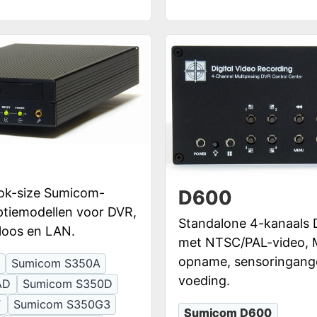
ok-size Sumicom-
D600
tiemodellen voor DVR,
Standalone 4-kanaals
loos en LAN.
met NTSC/PAL-video,
opname, sensoringang
Sumicom S350A
voeding.
AD
Sumicom S350D
F
Sumicom S350G3
Sumicom D600