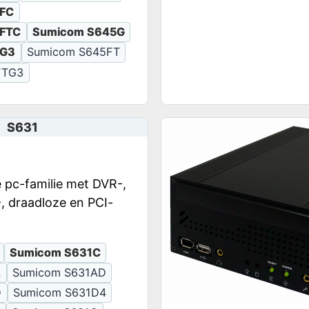
FC
FTC
Sumicom S645G
5G3
Sumicom S645FT
FTG3
S631
e pc-familie met DVR-,
 draadloze en PCI-
Sumicom S631C
A
Sumicom S631AD
D
Sumicom S631D4