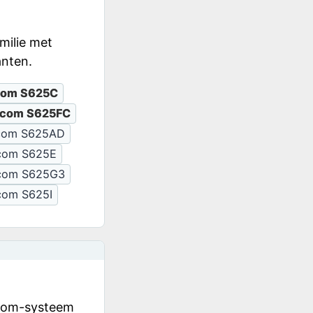
milie met
anten.
com S625C
com S625FC
com S625AD
com S625E
com S625G3
com S625I
icom-systeem