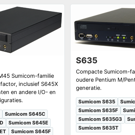
S635
Compacte Sumicom-fami
GM45 Sumicom-familie
oudere Pentium M/Pen
factor, inclusief S645X
generatie.
nten en andere I/O- en
guraties.
Sumicom S635
Sumi
Sumicom S635F
Sum
Sumicom S645C
Sumicom S635G3
Su
5D
Sumicom S645E
Sumicom S635T
ET
Sumicom S645F