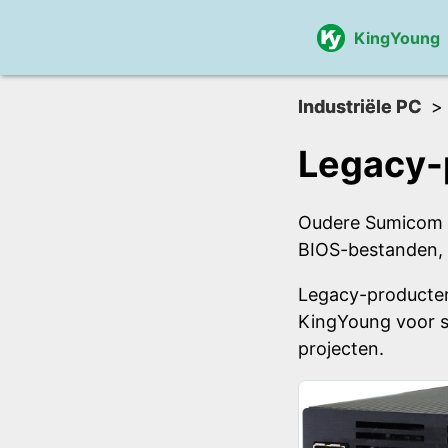
KingYoung
Industriële PC
Legacy-
Oudere Sumicom in
BIOS-bestanden, 
Legacy-producten
KingYoung voor s
projecten.