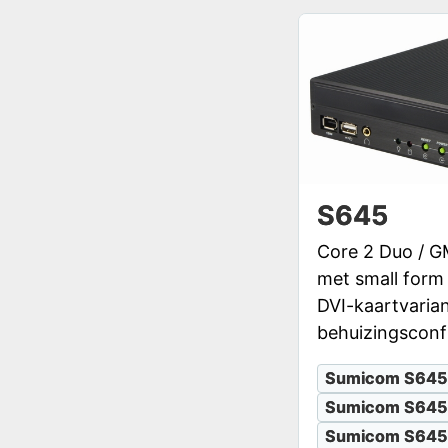
S645
Core 2 Duo / 
met small form 
DVI-kaartvaria
behuizingsconfi
Sumicom S645
Sumicom S64
Sumicom S645