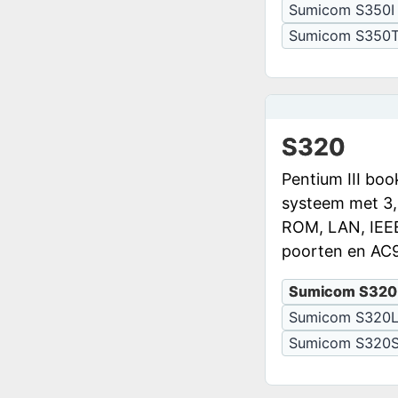
Sumicom S350I
Sumicom S350
S320
Pentium III bo
systeem met 3,
ROM, LAN, IEEE
poorten en AC9
Sumicom S320
Sumicom S320
Sumicom S320