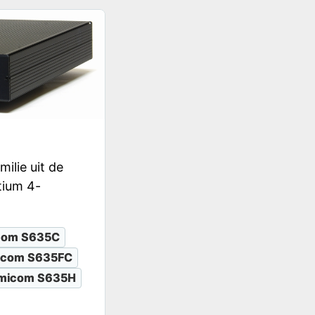
lie uit de
tium 4-
com S635C
icom S635FC
micom S635H