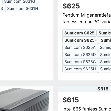
E
Sumicom S631G
S625
G3
Sumicom S631H
Pentium M-generatiefa
fanless en car-PC-vari
Sumicom S625
Sumi
Sumicom S625F
Sumi
Sumicom S625A
Sumi
Sumicom S625D
Sumi
Sumicom S625G
Sumi
Sumicom S625H
Sumi
S615
S615
Intel 865 fanless Sum