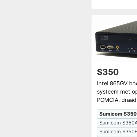
S350
Intel 865GV bo
systeem met op
PCMCIA, draad
Sumicom S350
Sumicom S350
Sumicom S350