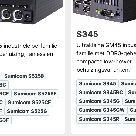
S345
Ultrakleine GM45 indus
 industriele pc-familie
familie met DDR3-geh
ehuizing, fanless en
compacte low-power
behuizingsvarianten.
Sumicom S525B
Sumicom S345
Sumi
BC
Sumicom S345BC
Su
BCF
Sumicom S525BF
Sumicom S345G
Sum
C
Sumicom S525CF
Sumicom S345GW
S
F
Sumicom S525G
Sumicom S345R
Sum
G3F