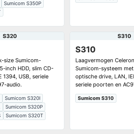
Sumicom S350P
T
S320
S310
S310
ok-size Sumicom-
Laagvermogen Celero
5-inch HDD, slim CD-
Sumicom-systeem met 
 1394, USB, seriele
optische drive, LAN, I
7-audio.
seriele poorten en AC9
Sumicom S320I
Sumicom S310
L
Sumicom S320P
S
Sumicom S320T