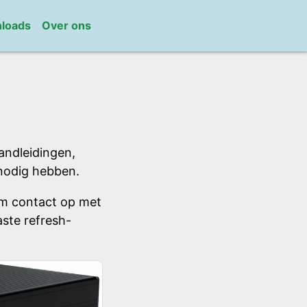
loads
Over ons
andleidingen,
nodig hebben.
em contact op met
ste refresh-