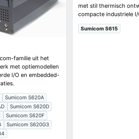
met stil thermisch ont
compacte industriele I/
Sumicom S615
com-familie uit het
perk met optiemodellen
erde I/O en embedded-
aties.
Sumicom S620A
AD
Sumicom S620D
E
Sumicom S620F
G
Sumicom S620G3
G4