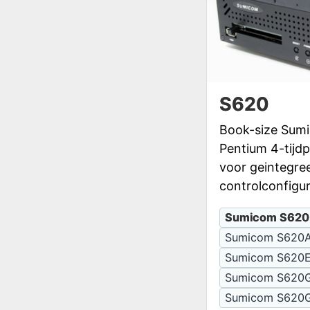
S620
Book-size Sumi
Pentium 4-tijd
voor geintegre
controlconfigur
Sumicom S620
Sumicom S620
Sumicom S620
Sumicom S620
Sumicom S620