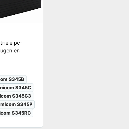
triele pc-
eugen en
com S345B
micom S345C
icom S345G3
umicom S345P
icom S345RC