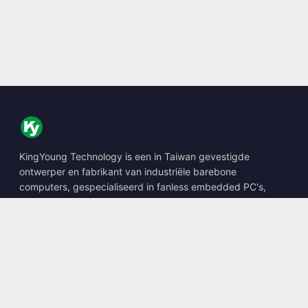
KingYoung Technology is een in Taiwan gevestigde
ontwerper en fabrikant van industriële barebone
computers, gespecialiseerd in fanless embedded PC's,
edge AI boxes en robuuste computeroplossingen.
📍
10F., No. 318, Sec. 1, Neihu Rd., Neihu Dist., Taipei City
114, Taiwan
☎
+886-2-2659-8483
✉
sales@kingyoung.com.tw