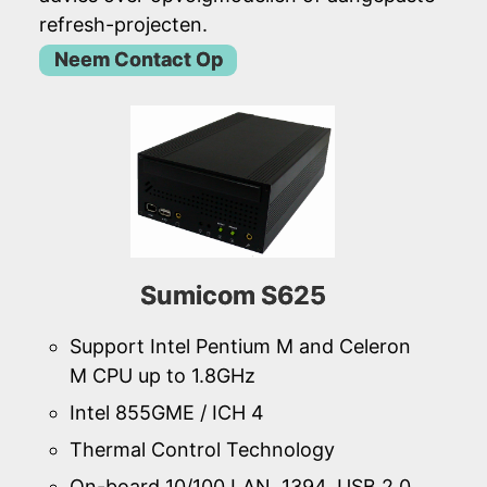
refresh-projecten.
Neem Contact Op
Sumicom S625
Support Intel Pentium M and Celeron
M CPU up to 1.8GHz
Intel 855GME / ICH 4
Thermal Control Technology
On-board 10/100 LAN, 1394, USB 2.0