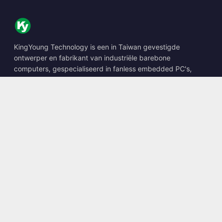
KingYoung Technology is een in Taiwan gevestigde
ontwerper en fabrikant van industriële barebone
computers, gespecialiseerd in fanless embedded PC's,
edge AI boxes en robuuste computeroplossingen.
📍
10F., No. 318, Sec. 1, Neihu Rd., Neihu Dist., Taipei City
114, Taiwan
☎
+886-2-2659-8483
✉
sales@kingyoung.com.tw
Producten
Fanless Industriële PC
Edge AI Box
Multi Gigabit Ethernet
Ultra Compact Formaat