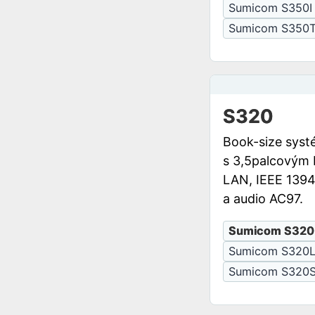
Sumicom S350I
Sumicom S350
S320
Book-size syst
s 3,5palcovým
LAN, IEEE 1394
a audio AC97.
Sumicom S320
Sumicom S320
Sumicom S320