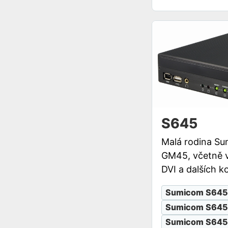
S645
Malá rodina Su
GM45, včetně v
DVI a dalších ko
Sumicom S645
Sumicom S64
Sumicom S645