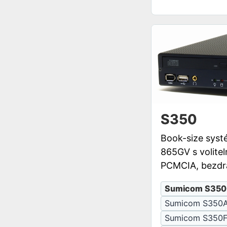
S350
Book-size syst
865GV s volite
PCMCIA, bezdr
Sumicom S350
Sumicom S350
Sumicom S350