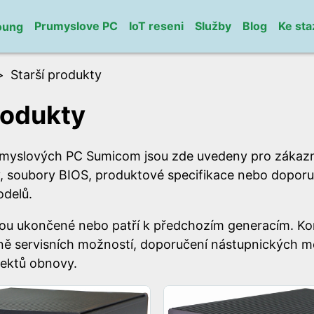
Prumyslove PC
IoT reseni
Služby
Blog
Ke sta
oung
Starší produkty
rodukty
ůmyslových PC Sumicom jsou zde uvedeny pro zákazní
y, soubory BIOS, produktové specifikace nebo doporu
delů.
jsou ukončené nebo patří k předchozím generacím. Ko
ě servisních možností, doporučení nástupnických m
ektů obnovy.