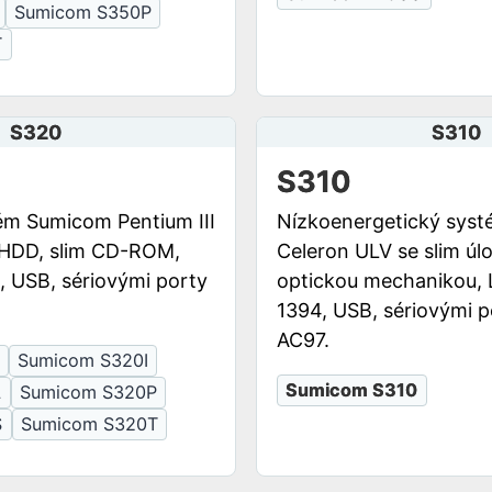
Sumicom S350P
T
S320
S310
S310
ém Sumicom Pentium III
Nízkoenergetický sys
 HDD, slim CD-ROM,
Celeron ULV se slim úl
, USB, sériovými porty
optickou mechanikou, 
1394, USB, sériovými p
AC97.
Sumicom S320I
Sumicom S310
L
Sumicom S320P
S
Sumicom S320T