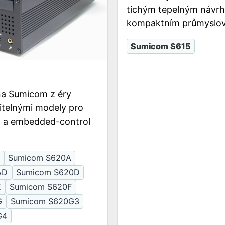
tichým tepelným návr
kompaktním průmyslov
Sumicom S615
na Sumicom z éry
litelnými modely pro
O a embedded-control
Sumicom S620A
AD
Sumicom S620D
E
Sumicom S620F
G
Sumicom S620G3
G4