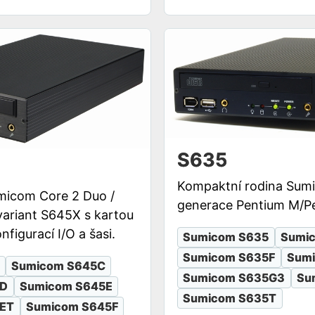
S635
Kompaktní rodina Sumi
micom Core 2 Duo /
generace Pentium M/Pe
ariant S645X s kartou
nfigurací I/O a šasi.
Sumicom S635
Sumi
Sumicom S635F
Sum
Sumicom S645C
Sumicom S635G3
Su
5D
Sumicom S645E
Sumicom S635T
ET
Sumicom S645F