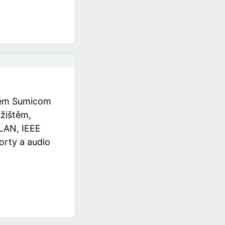
tém Sumicom
ožištěm,
LAN, IEEE
orty a audio