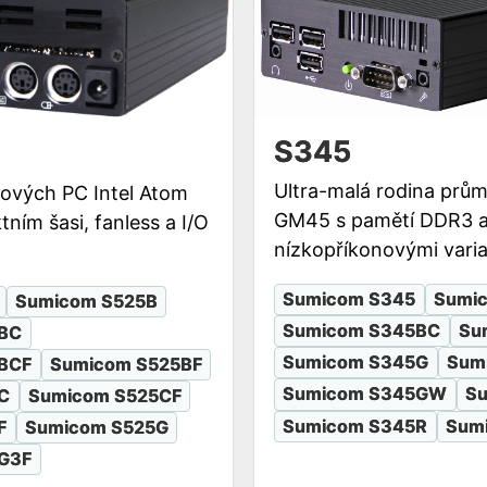
S345
Ultra-malá rodina prů
ových PC Intel Atom
GM45 s pamětí DDR3 a
ím šasi, fanless a I/O
nízkopříkonovými varia
Sumicom S345
Sumi
Sumicom S525B
Sumicom S345BC
Su
BC
Sumicom S345G
Sum
BCF
Sumicom S525BF
Sumicom S345GW
S
C
Sumicom S525CF
Sumicom S345R
Sum
F
Sumicom S525G
G3F