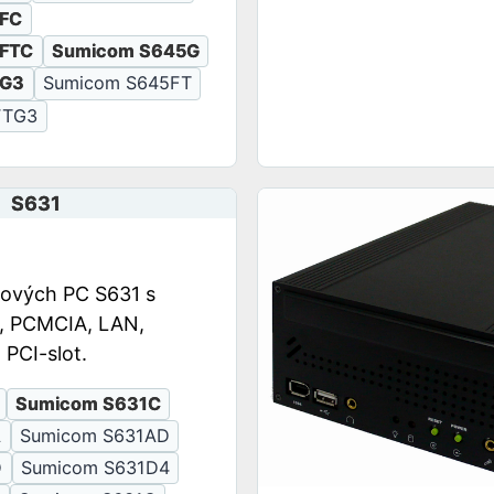
FC
FTC
Sumicom S645G
5G3
Sumicom S645FT
FTG3
S631
lových PC S631 s
, PCMCIA, LAN,
 PCI-slot.
Sumicom S631C
A
Sumicom S631AD
D
Sumicom S631D4