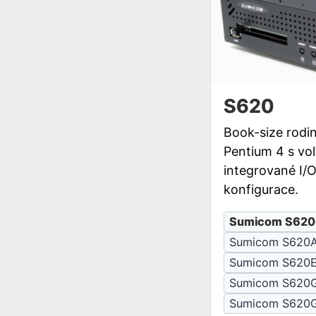
S620
Book-size rodi
Pentium 4 s vo
integrované I/
konfigurace.
Sumicom S620
Sumicom S620
Sumicom S620
Sumicom S620
Sumicom S620