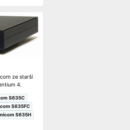
com ze starší
ntium 4.
com S635C
icom S635FC
micom S635H