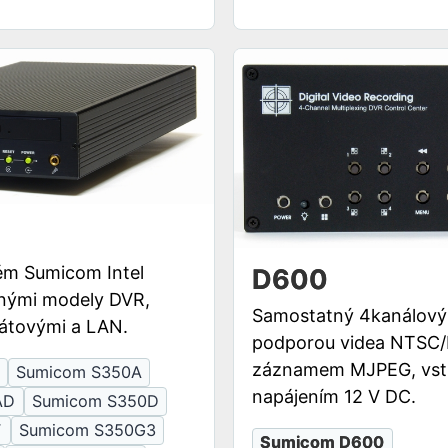
ém Sumicom Intel
D600
lnými modely DVR,
Samostatný 4kanálový
átovými a LAN.
podporou videa NTSC/
záznamem MJPEG, vst
Sumicom S350A
napájením 12 V DC.
AD
Sumicom S350D
F
Sumicom S350G3
Sumicom D600