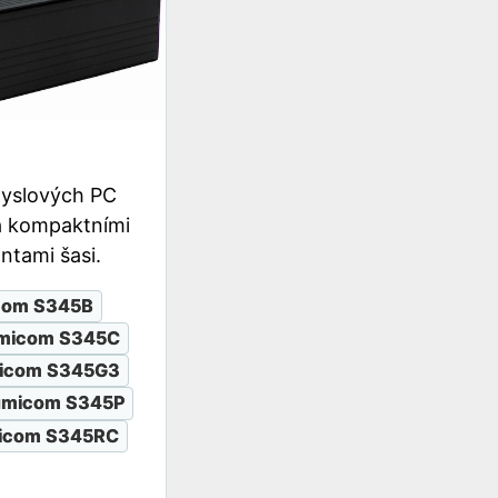
myslových PC
 kompaktními
ntami šasi.
com S345B
micom S345C
icom S345G3
umicom S345P
icom S345RC