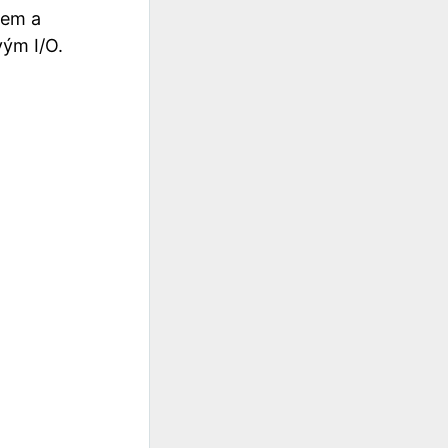
hem a
ým I/O.