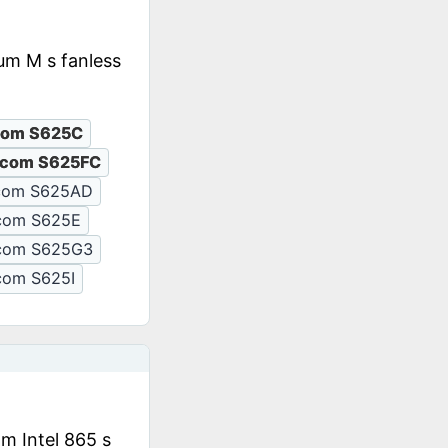
um M s fanless
com S625C
com S625FC
com S625AD
com S625E
com S625G3
com S625I
m Intel 865 s