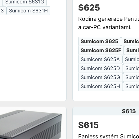
E
Sumicom S631G
S625
G3
Sumicom S631H
Rodina generace Penti
a car-PC variantami.
Sumicom S625
Sumi
Sumicom S625F
Sumi
Sumicom S625A
Sumi
Sumicom S625D
Sumi
Sumicom S625G
Sumi
Sumicom S625H
Sumi
S615
S615
Fanless systém Sumico