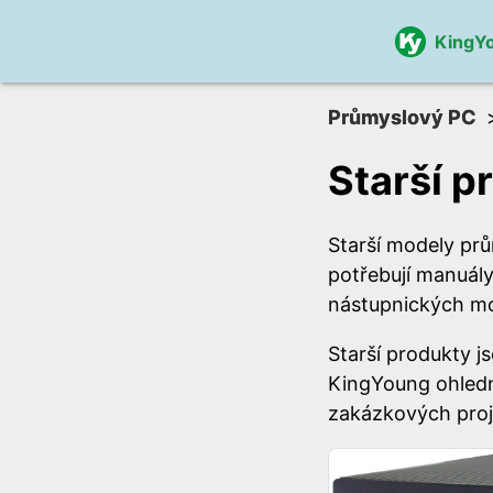
KingY
Průmyslový PC
Starší p
Starší modely pr
potřebují manuál
nástupnických mo
Starší produkty 
KingYoung ohledn
zakázkových proj