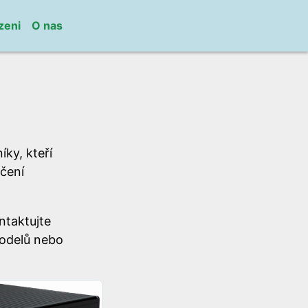
zeni
O nas
ky, kteří
čení
ntaktujte
odelů nebo