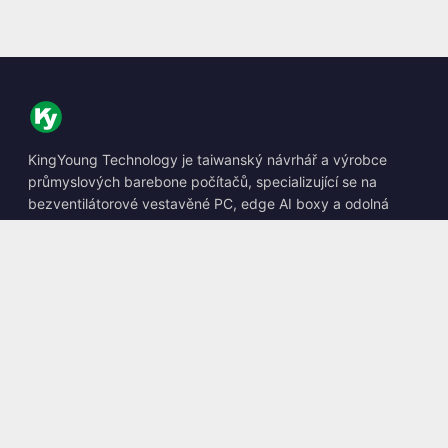
KingYoung Technology je taiwanský návrhář a výrobce
průmyslových barebone počítačů, specializující se na
bezventilátorové vestavěné PC, edge AI boxy a odolná
výpočetní řešení.
📍
10F., No. 318, Sec. 1, Neihu Rd., Neihu Dist., Taipei City
114, Taiwan
☎
+886-2-2659-8483
✉
sales@kingyoung.com.tw
Produkty
Bezventilátorový Průmyslový PC