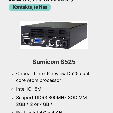
Kontaktujte Nás
Sumicom S525
Onboard Intel Pineview D525 dual
core Atom processor
Intel ICH8M
Support DDR3 800MHz SODIMM
2GB * 2 or 4GB *1
Built-in Intel GigaLAN