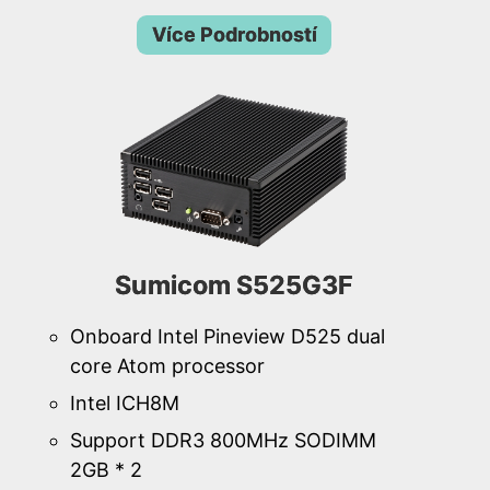
Více Podrobností
Sumicom S525G3F
Onboard Intel Pineview D525 dual
core Atom processor
Intel ICH8M
Support DDR3 800MHz SODIMM
2GB * 2