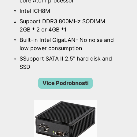
core Atom processor
Intel ICH8M
Support DDR3 800MHz SODIMM
2GB * 2 or 4GB *1
Built-in Intel GigaLAN- No noise and
low power consumption
SSupport SATA II 2.5" hard disk and
SSD
Více Podrobností