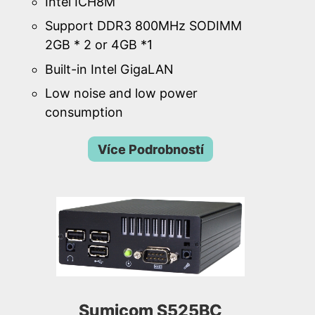
Intel ICH8M
Support DDR3 800MHz SODIMM
2GB * 2 or 4GB *1
Built-in Intel GigaLAN
Low noise and low power
consumption
Více Podrobností
Sumicom S525BC