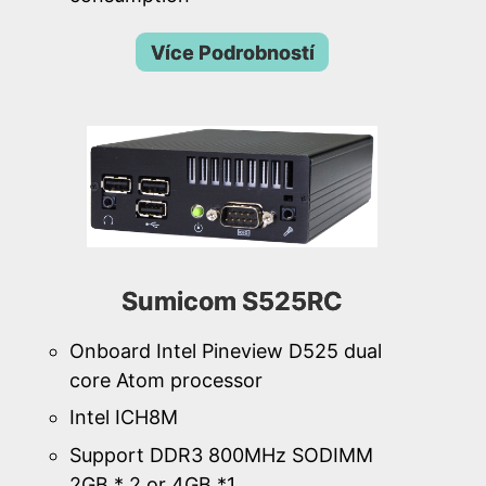
Více Podrobností
Sumicom S525RC
Onboard Intel Pineview D525 dual
core Atom processor
Intel ICH8M
Support DDR3 800MHz SODIMM
2GB * 2 or 4GB *1