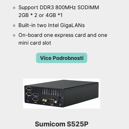
Support DDR3 800MHz SODIMM
2GB * 2 or 4GB *1
Built-in two Intel GigaLANs
On-board one express card and one
mini card slot
Více Podrobností
Sumicom S525P