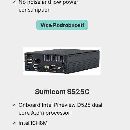
No noise and low power
consumption
Více Podrobností
Sumicom S525C
Onboard Intel Pineview D525 dual
core Atom processor
Intel ICH8M