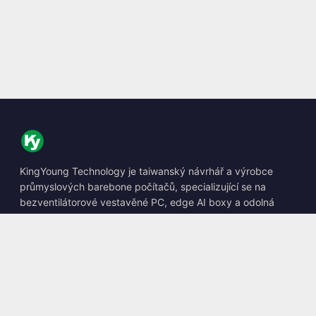
KingYoung Technology je taiwanský návrhář a výrobce
průmyslových barebone počítačů, specializující se na
bezventilátorové vestavěné PC, edge AI boxy a odolná
výpočetní řešení.
📍
10F., No. 318, Sec. 1, Neihu Rd., Neihu Dist., Taipei City
114, Taiwan
☎
+886-2-2659-8483
✉
sales@kingyoung.com.tw