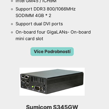
Intel GM45 / ICH9M
Support DDR3 800/1066MHz
SODIMM 4GB * 2
Support dual DVI ports
On-board four GigaLANs- On-board
mini card slot
Více Podrobností
Sumicom S345GW