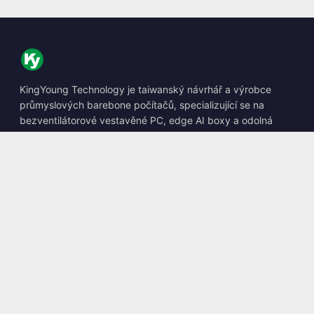
KingYoung Technology je taiwanský návrhář a výrobce
průmyslových barebone počítačů, specializující se na
bezventilátorové vestavěné PC, edge AI boxy a odolná
výpočetní řešení.
📍
10F., No. 318, Sec. 1, Neihu Rd., Neihu Dist., Taipei City
114, Taiwan
☎
+886-2-2659-8483
✉
sales@kingyoung.com.tw
Produkty
Bezventilátorový Průmyslový PC
Edge AI Box
Multi Gigabit Ethernet