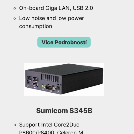
On-board Giga LAN, USB 2.0
Low noise and low power
consumption
Více Podrobností
Sumicom S345B
Support Intel Core2Duo
P8600/P8400, Celeron M