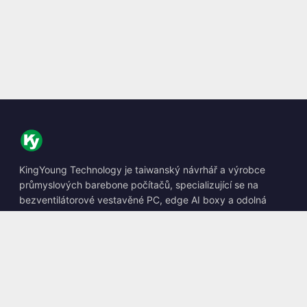
KingYoung Technology je taiwanský návrhář a výrobce
průmyslových barebone počítačů, specializující se na
bezventilátorové vestavěné PC, edge AI boxy a odolná
výpočetní řešení.
📍
10F., No. 318, Sec. 1, Neihu Rd., Neihu Dist., Taipei City
114, Taiwan
☎
+886-2-2659-8483
✉
sales@kingyoung.com.tw