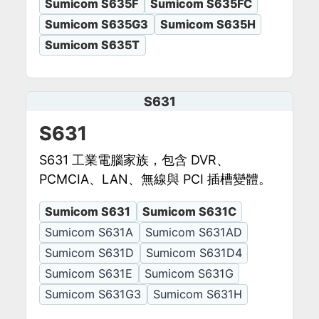
Sumicom S635F
Sumicom S635FC
Sumicom S635G3
Sumicom S635H
Sumicom S635T
S631
S631
S631 工業電腦家族，包含 DVR、
PCMCIA、LAN、無線與 PCI 插槽變體。
Sumicom S631
Sumicom S631C
Sumicom S631A
Sumicom S631AD
Sumicom S631D
Sumicom S631D4
Sumicom S631E
Sumicom S631G
Sumicom S631G3
Sumicom S631H