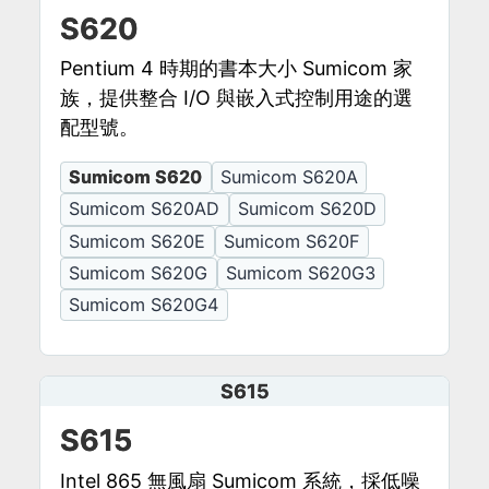
S620
Pentium 4 時期的書本大小 Sumicom 家
族，提供整合 I/O 與嵌入式控制用途的選
配型號。
Sumicom S620
Sumicom S620A
Sumicom S620AD
Sumicom S620D
Sumicom S620E
Sumicom S620F
Sumicom S620G
Sumicom S620G3
Sumicom S620G4
S615
S615
Intel 865 無風扇 Sumicom 系統，採低噪