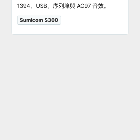
1394、USB、序列埠與 AC97 音效。
Sumicom S300