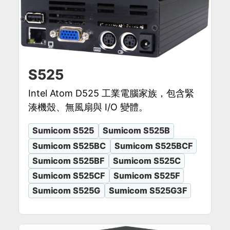
S525
Intel Atom D525 工業電腦家族，包含緊
湊機殼、無風扇與 I/O 變體。
Sumicom S525
Sumicom S525B
Sumicom S525BC
Sumicom S525BCF
Sumicom S525BF
Sumicom S525C
Sumicom S525CF
Sumicom S525F
Sumicom S525G
Sumicom S525G3F