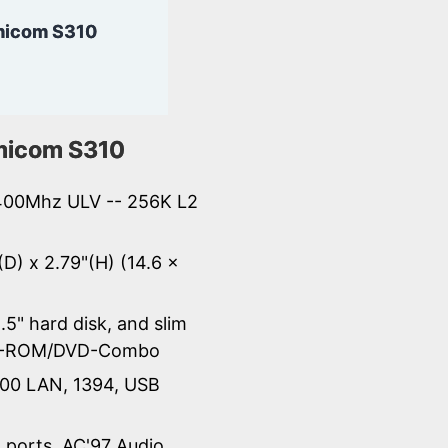
icom S310
icom S310
 400Mhz ULV -- 256K L2
(D) x 2.79"(H) (14.6 x
.5" hard disk, and slim
-ROM/DVD-Combo
100 LAN, 1394, USB
al ports, AC'97 Audio