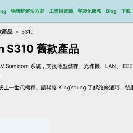
物聯網解決方案
工業用電腦
客製化服務
Blog
下載
ung
款產品
S310
m S310 舊款產品
 ULV Sumicom 系統，支援薄型儲存、光碟機、LAN、IEEE
。
上一世代機種。請聯絡 KingYoung 了解維修選項、