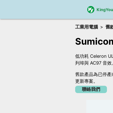
KingYo
工業用電腦
舊
Sumico
低功耗 Celeron
列埠與 AC97 音效
舊款產品為已停產或
更新專案。
聯絡我們