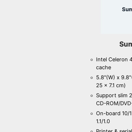
Sum
Sum
Intel Celeron
cache
5.8"(W) x 9.8"
25 x 7.1 cm)
Support slim 2
CD-ROM/DVD
On-board 10/
1.1/1.0
Printer & seri