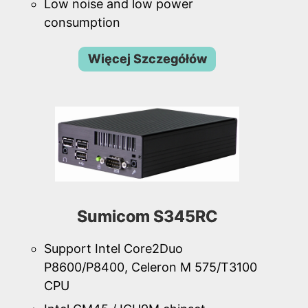
Low noise and low power
consumption
Więcej Szczegółów
Sumicom S345RC
Support Intel Core2Duo
P8600/P8400, Celeron M 575/T3100
CPU