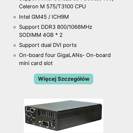
Celeron M 575/T3100 CPU
Intel GM45 / ICH9M
Support DDR3 800/1066MHz
SODIMM 4GB * 2
Support dual DVI ports
On-board four GigaLANs- On-board
mini card slot
Więcej Szczegółów