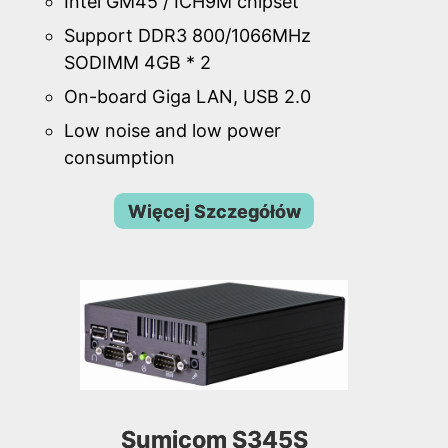
Intel GM45 / ICH9M chipset
Support DDR3 800/1066MHz
SODIMM 4GB * 2
On-board Giga LAN, USB 2.0
Low noise and low power
consumption
Więcej Szczegółów
Sumicom S345S