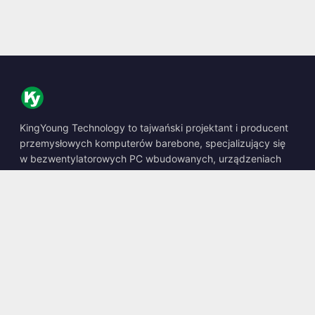
KingYoung Technology to tajwański projektant i producent
przemysłowych komputerów barebone, specjalizujący się
w bezwentylatorowych PC wbudowanych, urządzeniach
edge AI oraz wytrzymałych rozwiązaniach obliczeniowych.
📍
10F., No. 318, Sec. 1, Neihu Rd., Neihu Dist., Taipei City
114, Taiwan
☎
+886-2-2659-8483
✉
sales@kingyoung.com.tw
Produkty
Bezwentylatorowy PC Przemysłowy