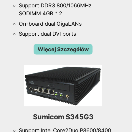
Support DDR3 800/1066MHz
SODIMM 4GB * 2
On-board dual GigaLANs
Support dual DVI ports
Więcej Szczegółów
Sumicom S345G3
Support Intel Core2Duo P8600/8400,