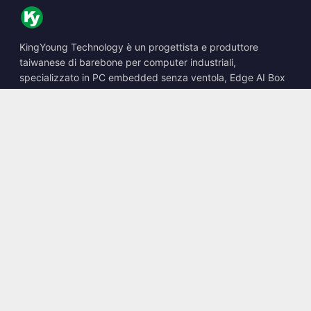
KingYoung Technology è un progettista e produttore
taiwanese di barebone per computer industriali,
specializzato in PC embedded senza ventola, Edge AI Box
e soluzioni di calcolo robuste.
📍
10F., No. 318, Sec. 1, Neihu Rd., Neihu Dist., Taipei City
114, Taiwan
☎
+886-2-2659-8483
✉
sales@kingyoung.com.tw
Prodotti
PC industriale senza ventola
Edge AI Box
Multi Gigabit Ethernet
Ultra compatto