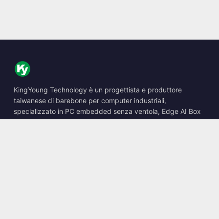
KingYoung Technology è un progettista e produttore
taiwanese di barebone per computer industriali,
specializzato in PC embedded senza ventola, Edge AI Box
e soluzioni di calcolo robuste.
📍
10F., No. 318, Sec. 1, Neihu Rd., Neihu Dist., Taipei City
114, Taiwan
☎
+886-2-2659-8483
✉
sales@kingyoung.com.tw
Prodotti