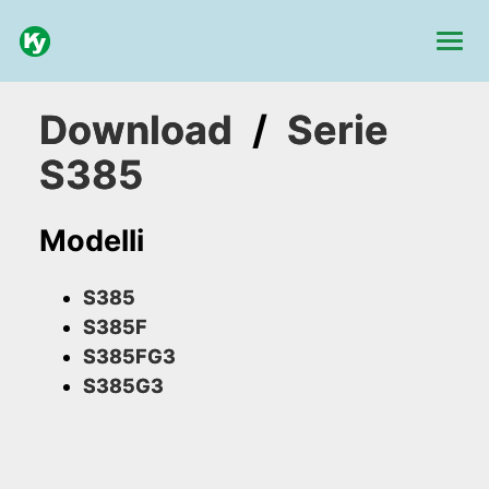
Download
/
Serie
S385
Modelli
S385
S385F
S385FG3
S385G3