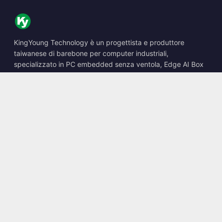
KingYoung Technology è un progettista e produttore
taiwanese di barebone per computer industriali,
specializzato in PC embedded senza ventola, Edge AI Box
e soluzioni di calcolo robuste.
📍
10F., No. 318, Sec. 1, Neihu Rd., Neihu Dist., Taipei City
114, Taiwan
☎
+886-2-2659-8483
✉
sales@kingyoung.com.tw
Prodotti
PC industriale senza ventola
Edge AI Box
Multi Gigabit Ethernet
Ultra compatto