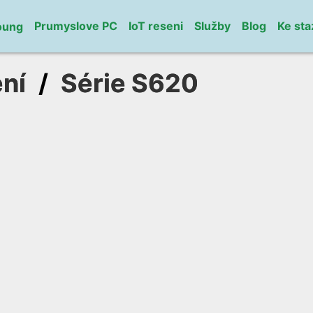
Prumyslove PC
IoT reseni
Služby
Blog
Ke sta
oung
ní
/
Série S620