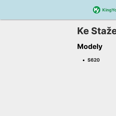
KingY
Ke Staže
Modely
S620