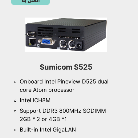
اتصل بنا
Sumicom S525
Onboard Intel Pineview D525 dual
core Atom processor
Intel ICH8M
Support DDR3 800MHz SODIMM
2GB * 2 or 4GB *1
Built-in Intel GigaLAN