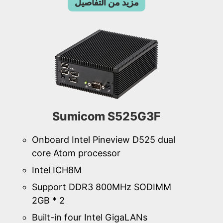
مزيد من التفاصيل
Sumicom S525G3F
Onboard Intel Pineview D525 dual
core Atom processor
Intel ICH8M
Support DDR3 800MHz SODIMM
2GB * 2
Built-in four Intel GigaLANs