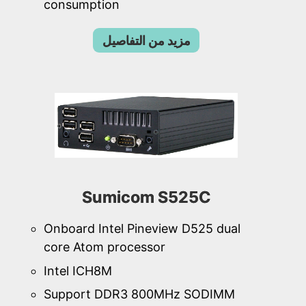
consumption
مزيد من التفاصيل
Sumicom S525C
Onboard Intel Pineview D525 dual
core Atom processor
Intel ICH8M
Support DDR3 800MHz SODIMM