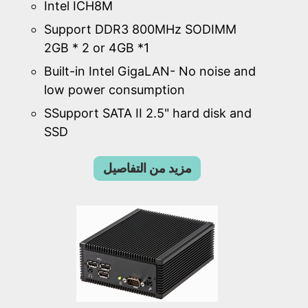
Intel ICH8M
Support DDR3 800MHz SODIMM
2GB * 2 or 4GB *1
Built-in Intel GigaLAN- No noise and
low power consumption
SSupport SATA II 2.5" hard disk and
SSD
مزيد من التفاصيل