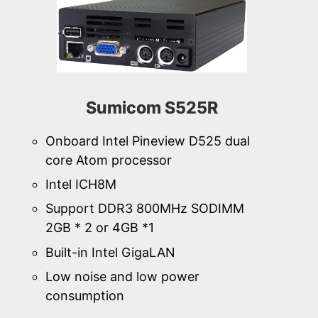
Sumicom S525R
Onboard Intel Pineview D525 dual
core Atom processor
Intel ICH8M
Support DDR3 800MHz SODIMM
2GB * 2 or 4GB *1
Built-in Intel GigaLAN
Low noise and low power
consumption