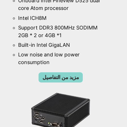
Onboard Intel Pineview D525 dual
core Atom processor
Intel ICH8M
Support DDR3 800MHz SODIMM
2GB * 2 or 4GB *1
Built-in Intel GigaLAN
Low noise and low power
consumption
مزيد من التفاصيل