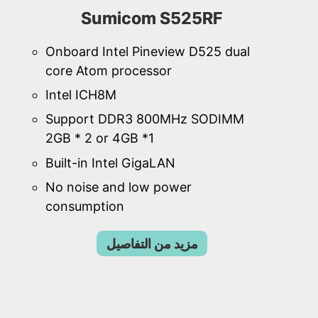
Sumicom S525RF
Onboard Intel Pineview D525 dual
core Atom processor
Intel ICH8M
Support DDR3 800MHz SODIMM
2GB * 2 or 4GB *1
Built-in Intel GigaLAN
No noise and low power
consumption
مزيد من التفاصيل