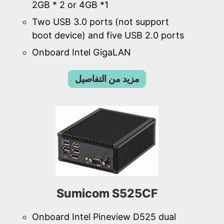
2GB * 2 or 4GB *1
Two USB 3.0 ports (not support
boot device) and five USB 2.0 ports
Onboard Intel GigaLAN
مزيد من التفاصيل
Sumicom S525CF
Onboard Intel Pineview D525 dual