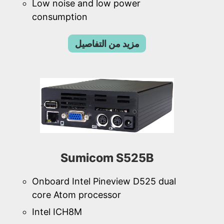
Low noise and low power
consumption
مزيد من التفاصيل
Sumicom S525B
Onboard Intel Pineview D525 dual
core Atom processor
Intel ICH8M