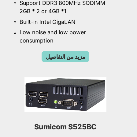
Support DDR3 800MHz SODIMM
2GB * 2 or 4GB *1
Built-in Intel GigaLAN
Low noise and low power
consumption
مزيد من التفاصيل
Sumicom S525BC