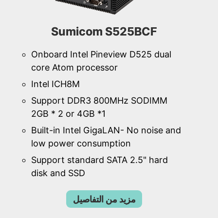
Sumicom S525BCF
Onboard Intel Pineview D525 dual
core Atom processor
Intel ICH8M
Support DDR3 800MHz SODIMM
2GB * 2 or 4GB *1
Built-in Intel GigaLAN- No noise and
low power consumption
Support standard SATA 2.5" hard
disk and SSD
مزيد من التفاصيل