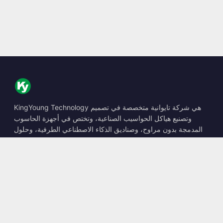
KingYoung Technology هي شركة تايوانية متخصصة في تصميم
وتصنيع هياكل الحواسيب الصناعية، وتختص في أجهزة الحاسوب
المدمجة بدون مراوح، وصناديق الذكاء الاصطناعي الطرفية، وحلول
الحوسبة المتينة.
📍
10F., No. 318, Sec. 1, Neihu Rd., Neihu Dist., Taipei City
114, Taiwan
☎
+886-2-2659-8483
✉
sales@kingyoung.com.tw
المنتجات