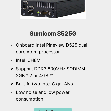
Sumicom S525G
Onboard Intel Pineview D525 dual
core Atom processor
Intel ICH8M
Support DDR3 800MHz SODIMM
2GB * 2 or 4GB *1
Built-in two Intel GigaLANs
Low noise and low power
consumption