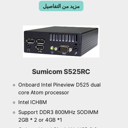
مزيد من التفاصيل
Sumicom S525RC
Onboard Intel Pineview D525 dual
core Atom processor
Intel ICH8M
Support DDR3 800MHz SODIMM
2GB * 2 or 4GB *1