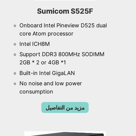
Sumicom S525F
Onboard Intel Pineview D525 dual
core Atom processor
Intel ICH8M
Support DDR3 800MHz SODIMM
2GB * 2 or 4GB *1
Built-in Intel GigaLAN
No noise and low power
consumption
مزيد من التفاصيل