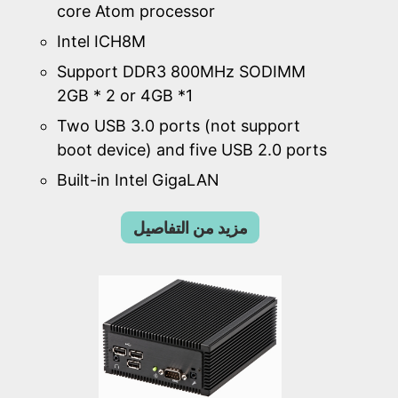
core Atom processor
Intel ICH8M
Support DDR3 800MHz SODIMM
2GB * 2 or 4GB *1
Two USB 3.0 ports (not support
boot device) and five USB 2.0 ports
Built-in Intel GigaLAN
مزيد من التفاصيل