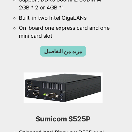
2GB * 2 or 4GB *1
Built-in two Intel GigaLANs
On-board one express card and one
mini card slot
مزيد من التفاصيل
Sumicom S525P