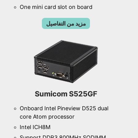
One mini card slot on board
مزيد من التفاصيل
Sumicom S525GF
Onboard Intel Pineview D525 dual
core Atom processor
Intel ICH8M
Support DDR3 800MHz SODIMM