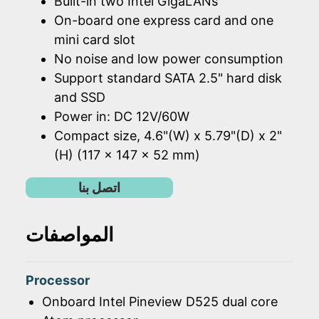
Built-in two Intel GigaLANs
On-board one express card and one
mini card slot
No noise and low power consumption
Support standard SATA 2.5" hard disk
and SSD
Power in: DC 12V/60W
Compact size, 4.6"(W) x 5.79"(D) x 2"
(H) (117 x 147 x 52 mm)
اتصل بنا
المواصفات
Processor
Onboard Intel Pineview D525 dual core