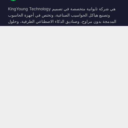
KingYoung Technology هي شركة تايوانية متخصصة في تصميم
وتصنيع هياكل الحواسيب الصناعية، وتختص في أجهزة الحاسوب
المدمجة بدون مراوح، وصناديق الذكاء الاصطناعي الطرفية، وحلول
الحوسبة المتينة.
📍
10F., No. 318, Sec. 1, Neihu Rd., Neihu Dist., Taipei City
114, Taiwan
☎
+886-2-2659-8483
✉
sales@kingyoung.com.tw
المنتجات
حاسوب صناعي بدون مراوح
صندوق الذكاء الاصطناعي الطرفي
شبكة إيثرنت متعددة الجيجابت
حجم صغير للغاية
التواصل