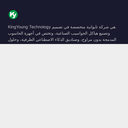
KingYoung Technology هي شركة تايوانية متخصصة في تصميم
وتصنيع هياكل الحواسيب الصناعية، وتختص في أجهزة الحاسوب
المدمجة بدون مراوح، وصناديق الذكاء الاصطناعي الطرفية، وحلول
الحوسبة المتينة.
📍
10F., No. 318, Sec. 1, Neihu Rd., Neihu Dist., Taipei City
114, Taiwan
☎
+886-2-2659-8483
✉
sales@kingyoung.com.tw
المنتجات
حاسوب صناعي بدون مراوح
صندوق الذكاء الاصطناعي الطرفي
شبكة إيثرنت متعددة الجيجابت
حجم صغير للغاية