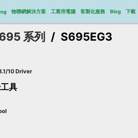
物聯網解決方案
工業用電腦
客製化服務
Blog
下載
ung
695 系列
/
S695EG3
.1/10 Driver
錄工具
ool