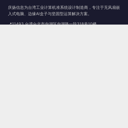
庆扬信息为台湾工业计算机准系统设计制造商，专注于无风扇嵌
入式电脑、边缘AI盒子与坚固型运算解决方案。
📍
11493 台湾台北市内湖区内湖路一段318号10楼
☎
+886-2-2659-8483
✉
sales@kingyoung.com.tw
产品
无风扇工业计算机
边缘运算 AI Box
多端口 Gigabit 以太网
超小型工业计算机
联系信息
联系我们
服务