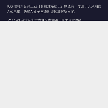
庆扬信息为台湾工业计算机准系统设计制造商，专注于无风扇嵌
入式电脑、边缘AI盒子与坚固型运算解决方案。
📍
11493 台湾台北市内湖区内湖路一段318号10楼
☎
+886-2-2659-8483
✉
sales@kingyoung.com.tw
产品
无风扇工业计算机
边缘运算 AI Box
多端口 Gigabit 以太网
超小型工业计算机
联系信息
联系我们
服务