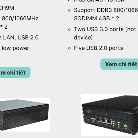
ICH9M
Support DDR3 800/106
3 800/1066MHz
SODIMM 4GB * 2
* 2
Two USB 3.0 ports (not
a LAN, USB 2.0
device)
d low power
Five USB 2.0 ports
Xem chi tiết
m chi tiết