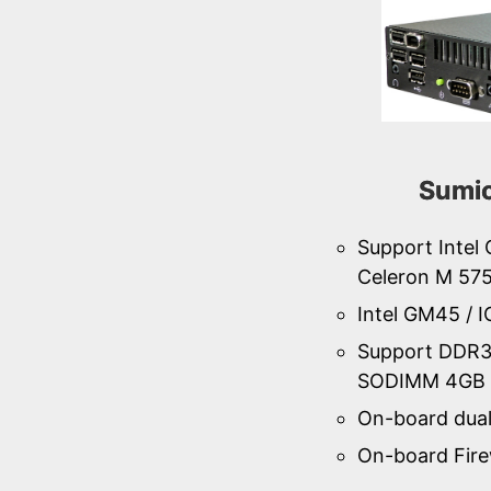
Sumi
Support Intel
Celeron M 57
Intel GM45 / 
Support DDR
SODIMM 4GB 
On-board dua
On-board Fire