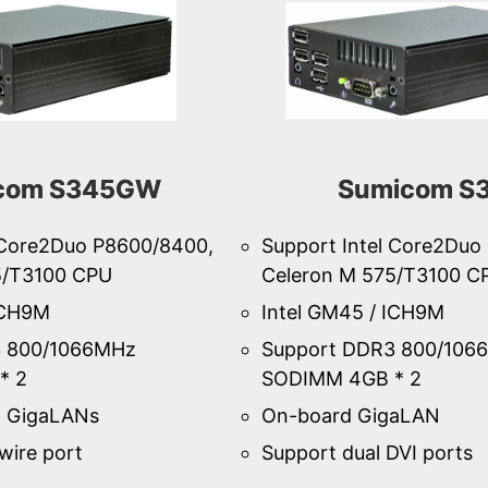
com S345GW
Sumicom S
 Core2Duo P8600/8400,
Support Intel Core2Duo
5/T3100 CPU
Celeron M 575/T3100 C
ICH9M
Intel GM45 / ICH9M
3 800/1066MHz
Support DDR3 800/106
* 2
SODIMM 4GB * 2
l GigaLANs
On-board GigaLAN
wire port
Support dual DVI ports