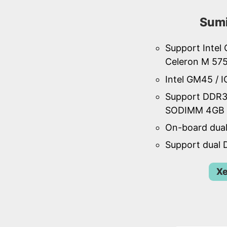
Sum
Support Intel
Celeron M 57
Intel GM45 / 
Support DDR
SODIMM 4GB 
On-board dua
Support dual 
Xe