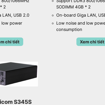
3 800/1066MHz
Support DDR3 800/106
* 2
SODIMM 4GB * 2
a LAN, USB 2.0
On-board Giga LAN, US
d low power
Low noise and low powe
consumption
m chi tiết
Xem chi tiết
icom S345S