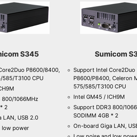
icom S345
Sumicom S
 Core2Duo P8600/8400,
Support Intel Core2Duo
5/585/T3100 CPU
P8600/P8400, Celeron 
575/585/T3100 CPU
ICH9M
Intel GM45 / ICH9M
3 800/1066MHz
* 2
Support DDR3 800/106
SODIMM 4GB * 2
a LAN, USB 2.0
On-board Giga LAN, US
d low power
Low noise and low powe