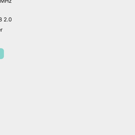
6MHz
B 2.0
r