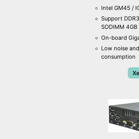
Intel GM45 / 
Support DDR
SODIMM 4GB 
On-board Gig
Low noise an
consumption
Xe