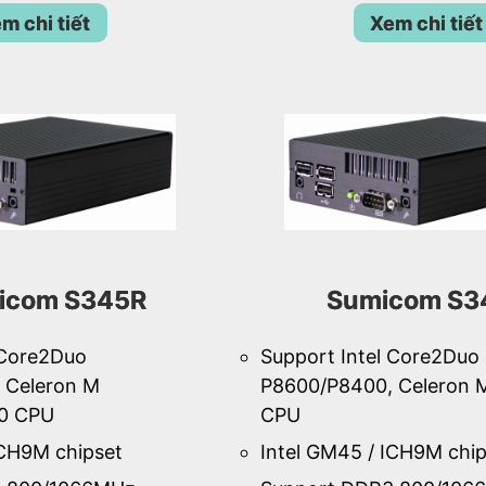
m chi tiết
Xem chi tiết
icom S345R
Sumicom S3
 Core2Duo
Support Intel Core2Duo
 Celeron M
P8600/P8400, Celeron 
0 CPU
CPU
ICH9M chipset
Intel GM45 / ICH9M chip