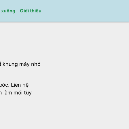
i xuống
Giới thiệu
hể khung máy nhỏ
ước. Liên hệ
n làm mới tùy