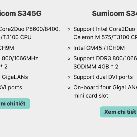
icom S345G
Sumicom S3
 Core2Duo P8600/8400,
Support Intel Core2Duo
5/T3100 CPU
Celeron M 575/T3100 C
ICH9M
Intel GM45 / ICH9M
3 800/1066MHz
Support DDR3 800/106
* 2
SODIMM 4GB * 2
l GigaLANs
Support dual DVI ports
DVI ports
On-board four GigaLAN
mini card slot
m chi tiết
Xem chi tiết