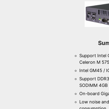
Sum
Support Intel
Celeron M 57
Intel GM45 / 
Support DDR
SODIMM 4GB 
On-board Gig
Low noise an
consumption