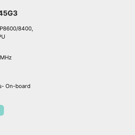
45G3
 P8600/8400,
PU
6MHz
s- On-board