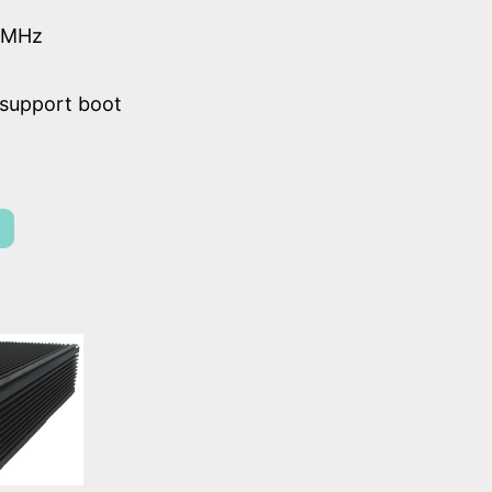
6MHz
 support boot