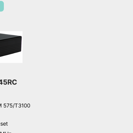
45RC
M 575/T3100
set