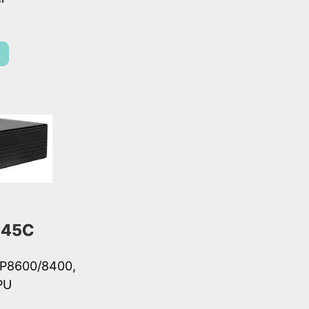
345C
 P8600/8400,
PU