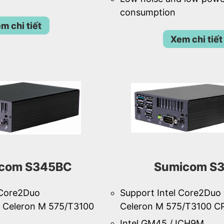
consumption
m chi tiết
Xem chi tiết
com S345BC
Sumicom S
 Core2Duo
Support Intel Core2Duo
 Celeron M 575/T3100
Celeron M 575/T3100 C
Intel GM45 / ICH9M