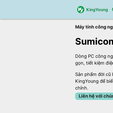
KingYoung
Máy tính công ng
Sumicom
Dòng PC công ngh
gọn, tiết kiệm điệ
Sản phẩm đời cũ l
KingYoung để biế
chỉnh.
Liên hệ với chú