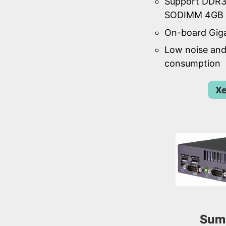
Support DDR
SODIMM 4GB 
On-board Gig
Low noise an
consumption
Xe
Sum