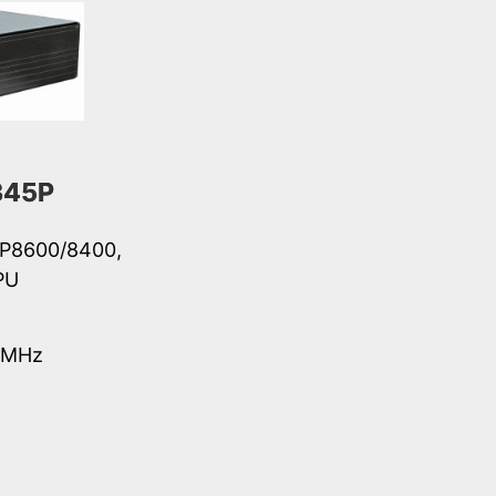
345P
 P8600/8400,
PU
6MHz