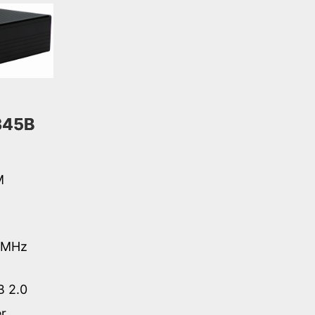
345B
M
6MHz
B 2.0
r