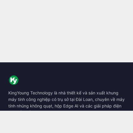
KingYoung Technology là nhà thiết kế và sản xuất khung
máy tính công nghiệp có trụ sở tại Đài Loan, chuyên về máy
tính nhúng không quạt, hộp Edge AI và các giải pháp điện
toán bền bỉ.
📍
10F., No. 318, Sec. 1, Neihu Rd., Neihu Dist., Taipei City
114, Taiwan