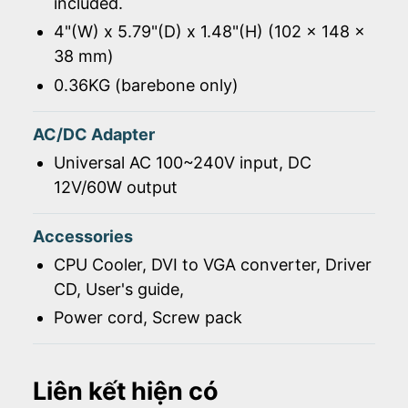
included.
4"(W) x 5.79"(D) x 1.48"(H) (102 x 148 x
38 mm)
0.36KG (barebone only)
AC/DC Adapter
Universal AC 100~240V input, DC
12V/60W output
Accessories
CPU Cooler, DVI to VGA converter, Driver
CD, User's guide,
Power cord, Screw pack
Liên kết hiện có