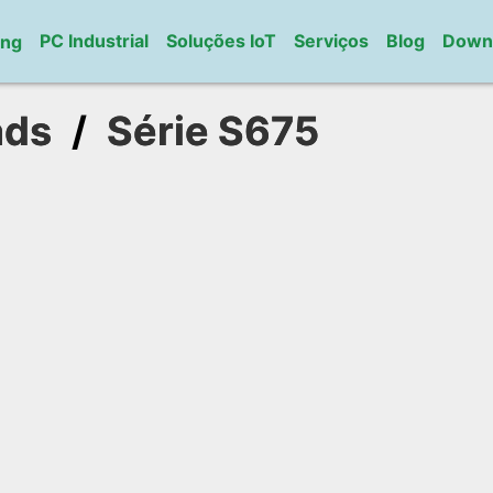
PC Industrial
Soluções IoT
Serviços
Blog
Down
ung
ads
/
Série S675