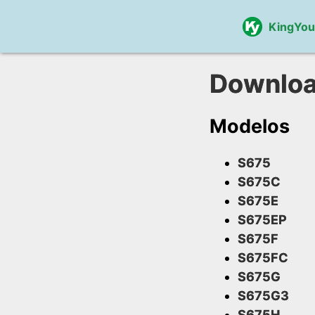
KingYo
Downlo
Modelos
S675
S675C
S675E
S675EP
S675F
S675FC
S675G
S675G3
S675H