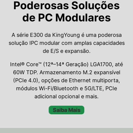
Poderosas Soluções
de PC Modulares
A série E300 da KingYoung é uma poderosa
solução IPC modular com amplas capacidades
de E/S e expansão.
Intel® Core™ (12ª–14ª Geração) LGA1700, até
60W TDP. Armazenamento M.2 expansível
(PCIe 4.0), opções de Ethernet multiporta,
módulos Wi-Fi/Bluetooth e 5G/LTE, PCIe
adicional opcional e mais.
Saiba Mais