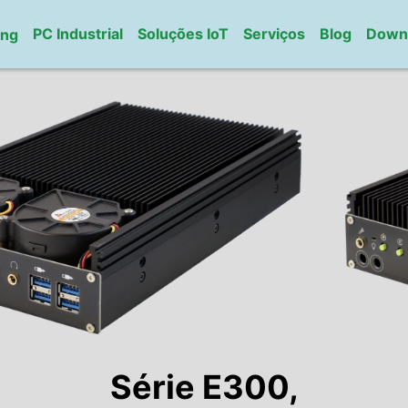
PC Industrial
Soluções IoT
Serviços
Blog
Down
ung
Série E300,