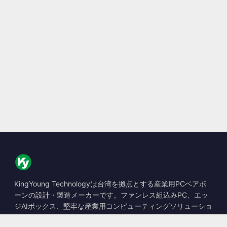
KingYoung Technologyは台湾を拠点とする産業用PCベアボ
ーンの設計・製造メーカーです。ファンレス組込みPC、エッ
ジAIボックス、堅牢な産業用コンピューティングソリューショ
ンを専門としています。