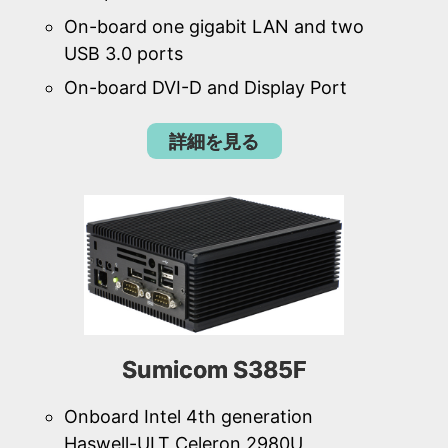
On-board one gigabit LAN and two
USB 3.0 ports
On-board DVI-D and Display Port
詳細を見る
Sumicom S385F
Onboard Intel 4th generation
Haswell-ULT Celeron 2980U