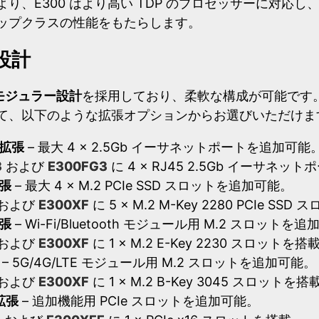
り、E300 はより高い TDP のプロセッサーに対応し
ップクラスの性能をもたらします。
設計
モジュラー設計
を採用しており、柔軟な構成が可能です。
て、以下のような拡張オプションからお選びいただけま
拡張
– 最大 4 × 2.5Gb イーサネットポートを追加可能
3
および
E300FG3
に 4 × RJ45 2.5Gb イーサネッ
張
– 最大 4 × M.2 PCIe SSD スロットを追加可能。
および
E300XF
に 5 × M.2 M-Key 2280 PCIe SS
張
– Wi-Fi/Bluetooth モジュール用 M.2 スロットを
および
E300XF
に 1 × M.2 E-Key 2230 スロットを搭
– 5G/4G/LTE モジュール用 M.2 スロットを追加可能。
および
E300XF
に 1 × M.2 B-Key 3045 スロットを搭
拡張
– 追加機能用 PCIe スロットを追加可能。