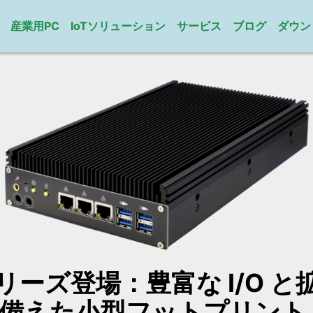
産業用PC
IoTソリューション
サービス
ブログ
ダウン
シリーズ登場：豊富な I/O 
備えた小型フットプリント