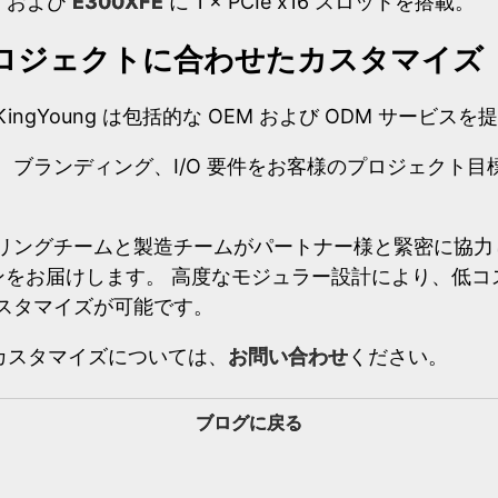
E
および
E300XFE
に 1 × PCIe x16 スロットを搭載。
ロジェクトに合わせたカスタマイズ
ngYoung は包括的な OEM および ODM サービス
、ブランディング、I/O 要件をお客様のプロジェクト目
。
リングチームと製造チームがパートナー様と緊密に協力
ョンをお届けします。 高度なモジュラー設計により、低
スタマイズが可能です。
のカスタマイズについては、
お問い合わせ
ください。
ブログに戻る