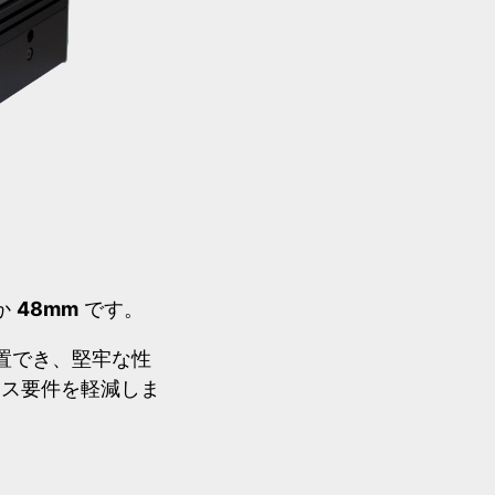
か
48mm
です。
置でき、堅牢な性
ンス要件を軽減しま