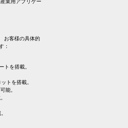
、産業用アプリケー
 お客様の具体的
す：
。
トポートを搭載。
D スロットを搭載。
追加可能。
載。
載。