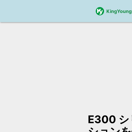
KingYoung
E300 
ションを