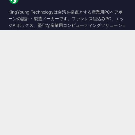
KingYoung Technologyは台湾を拠点とする産業用PCベアボ
ーンの設計・製造メーカーです。ファンレス組込みPC、エッ
ジAIボックス、堅牢な産業用コンピューティングソリューショ
ンを専門としています。
📍
10F., No. 318, Sec. 1, Neihu Rd., Neihu Dist., Taipei City
114, Taiwan
☎
+886-2-2659-8483
✉
sales@kingyoung.com.tw
製品
ファンレス産業用PC
エッジAIボックス
マルチGigabitイーサネット
超小型産業用PC
お問い合わせ