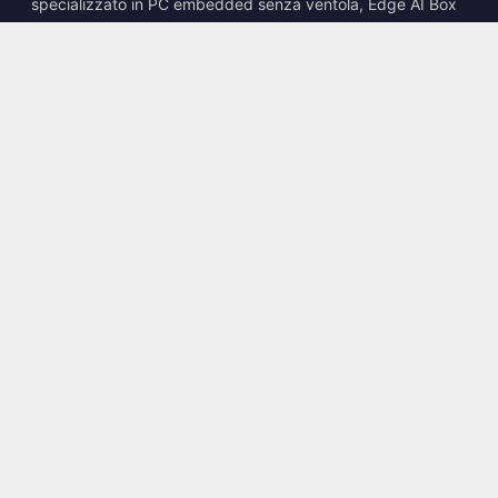
specializzato in PC embedded senza ventola, Edge AI Box
e soluzioni di calcolo robuste.
📍
10F., No. 318, Sec. 1, Neihu Rd., Neihu Dist., Taipei City
114, Taiwan
☎
+886-2-2659-8483
✉
sales@kingyoung.com.tw
Prodotti
PC industriale senza ventola
Edge AI Box
Multi Gigabit Ethernet
Ultra compatto
Contatti
Contattateci
Servizi