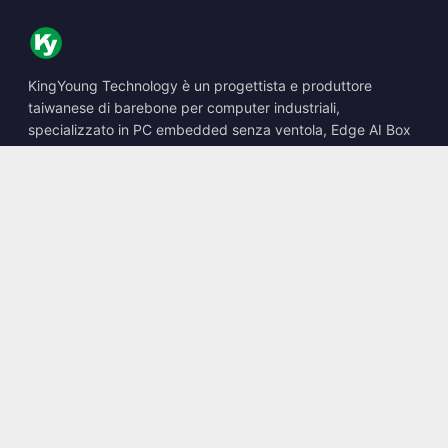
KingYoung Technology è un progettista e produttore
taiwanese di barebone per computer industriali,
specializzato in PC embedded senza ventola, Edge AI Box
e soluzioni di calcolo robuste.
📍
10F., No. 318, Sec. 1, Neihu Rd., Neihu Dist., Taipei City
114, Taiwan
☎
+886-2-2659-8483
✉
sales@kingyoung.com.tw
Prodotti
PC industriale senza ventola
Edge AI Box
Multi Gigabit Ethernet
Ultra compatto