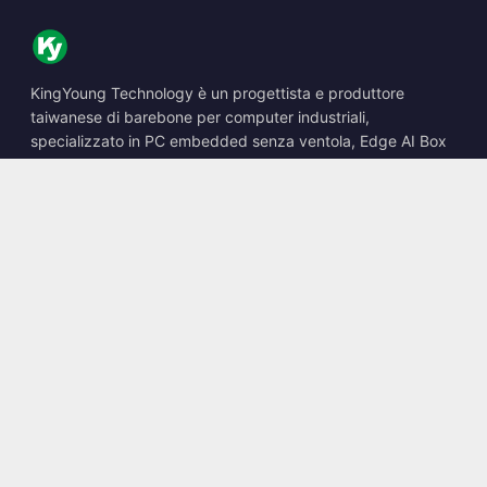
KingYoung Technology è un progettista e produttore
taiwanese di barebone per computer industriali,
specializzato in PC embedded senza ventola, Edge AI Box
e soluzioni di calcolo robuste.
📍
10F., No. 318, Sec. 1, Neihu Rd., Neihu Dist., Taipei City
114, Taiwan
☎
+886-2-2659-8483
✉
sales@kingyoung.com.tw
Prodotti
PC industriale senza ventola
Edge AI Box
Multi Gigabit Ethernet
Ultra compatto