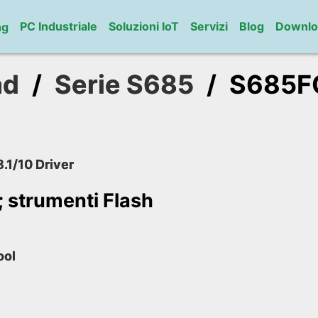
PC Industriale
Soluzioni IoT
Servizi
Blog
Downlo
ng
ad
/
Serie S685
/
S685F
.1/10 Driver
 strumenti Flash
ool