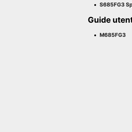
S685FG3 S
Guide uten
M685FG3