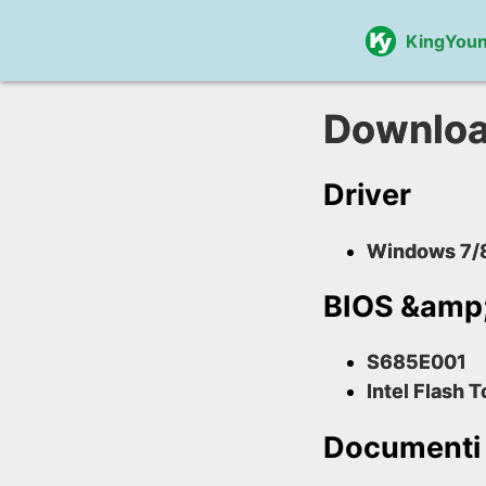
KingYou
Downlo
Driver
Windows 7/8
BIOS &amp;
S685E001
Intel Flash T
Documenti