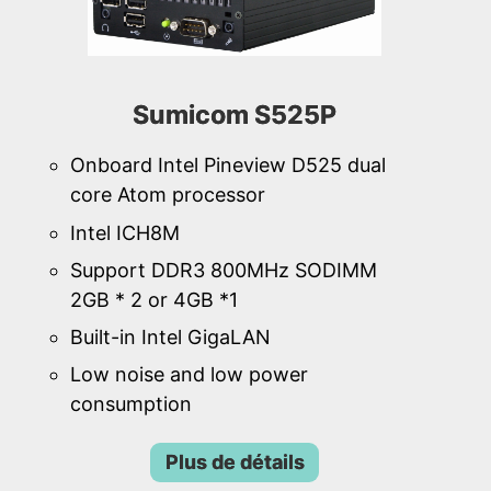
Sumicom S525P
Onboard Intel Pineview D525 dual
core Atom processor
Intel ICH8M
Support DDR3 800MHz SODIMM
2GB * 2 or 4GB *1
Built-in Intel GigaLAN
Low noise and low power
consumption
Plus de détails