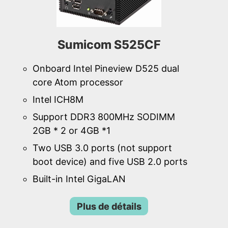
Sumicom S525CF
Onboard Intel Pineview D525 dual
core Atom processor
Intel ICH8M
Support DDR3 800MHz SODIMM
2GB * 2 or 4GB *1
Two USB 3.0 ports (not support
boot device) and five USB 2.0 ports
Built-in Intel GigaLAN
Plus de détails