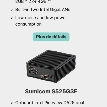
2GB * 2 or 4GB *1
Built-in two Intel GigaLANs
Low noise and low power
consumption
Plus de détails
Sumicom S525G3F
Onboard Intel Pineview D525 dual