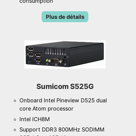
consumption
Plus de détails
Sumicom S525G
Onboard Intel Pineview D525 dual
core Atom processor
Intel ICH8M
Support DDR3 800MHz SODIMM