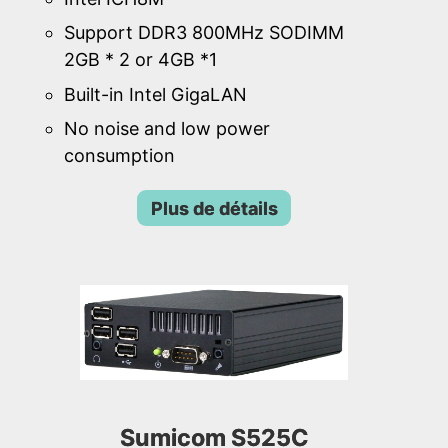
Support DDR3 800MHz SODIMM
2GB * 2 or 4GB *1
Built-in Intel GigaLAN
No noise and low power
consumption
Plus de détails
Sumicom S525C