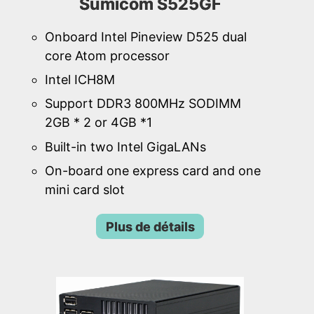
Sumicom S525GF
Onboard Intel Pineview D525 dual
core Atom processor
Intel ICH8M
Support DDR3 800MHz SODIMM
2GB * 2 or 4GB *1
Built-in two Intel GigaLANs
On-board one express card and one
mini card slot
Plus de détails