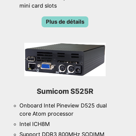
mini card slots
Plus de détails
Sumicom S525R
Onboard Intel Pineview D525 dual
core Atom processor
Intel ICH8M
Support DDR3 800MHz SODIMM