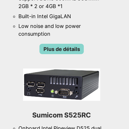
2GB * 2 or 4GB *1
Built-in Intel GigaLAN
Low noise and low power
consumption
Plus de détails
Sumicom S525RC
Onboard Intel Pineview D525 dual