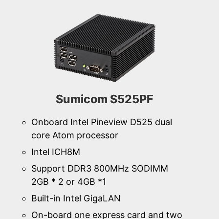
Sumicom S525PF
Onboard Intel Pineview D525 dual
core Atom processor
Intel ICH8M
Support DDR3 800MHz SODIMM
2GB * 2 or 4GB *1
Built-in Intel GigaLAN
On-board one express card and two