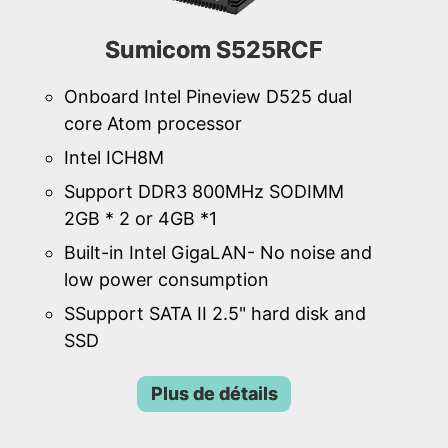
Sumicom S525RCF
Onboard Intel Pineview D525 dual
core Atom processor
Intel ICH8M
Support DDR3 800MHz SODIMM
2GB * 2 or 4GB *1
Built-in Intel GigaLAN- No noise and
low power consumption
SSupport SATA II 2.5" hard disk and
SSD
Plus de détails