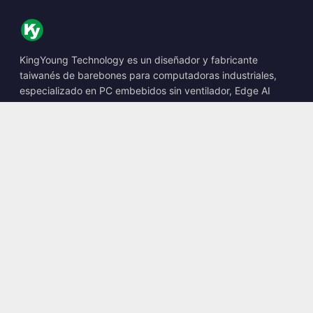
KingYoung Technology es un diseñador y fabricante
taiwanés de barebones para computadoras industriales,
especializado en PC embebidos sin ventilador, Edge AI
Boxes y soluciones informáticas robustas.
📍
10F., No. 318, Sec. 1, Neihu Rd., Neihu Dist., Taipei City
114, Taiwan
☎
+886-2-2659-8483
✉
sales@kingyoung.com.tw
Productos
PC industrial sin ventilador
Edge AI Box
Multi Gigabit Ethernet
Ultra compacto