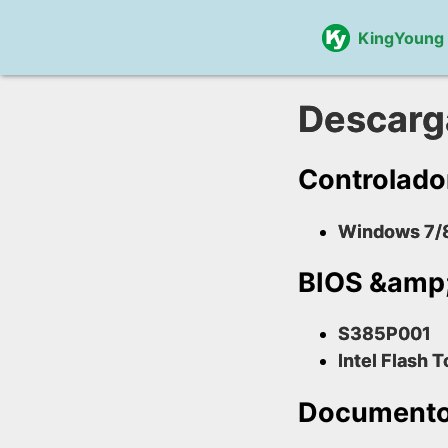
KingYoung
Descarg
Controlado
Windows 7/8
BIOS &amp;
S385P001
Intel Flash T
Document