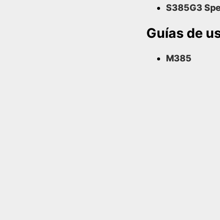
S385G3 Sp
Guías de u
M385