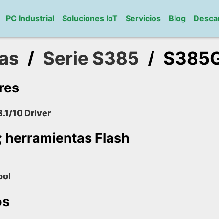
PC Industrial
Soluciones IoT
Servicios
Blog
Desca
as
/
Serie S385
/
S385
res
.1/10 Driver
 herramientas Flash
ool
os