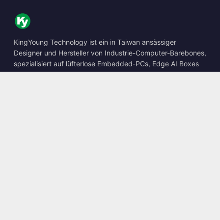
KingYoung Technology ist ein in Taiwan ansässiger
Designer und Hersteller von Industrie-Computer-Barebones,
spezialisiert auf lüfterlose Embedded-PCs, Edge AI Boxes
und robuste Computing-Lösungen.
📍
10F., No. 318, Sec. 1, Neihu Rd., Neihu Dist., Taipei City
114, Taiwan
☎
+886-2-2659-8483
✉
sales@kingyoung.com.tw
Produkte
Lüfterloser Industrie-PC
Edge AI Box
Multi-Gigabit-Ethernet
Ultrakompakt