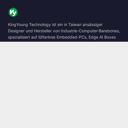
KingYoung Technology ist ein in Taiwan ansässiger
Designer und Hersteller von Industrie-Computer-Barebones,
spezialisiert auf lüfterlose Embedded-PCs, Edge AI Boxes
und robuste Computing-Lösungen.
📍
10F., No. 318, Sec. 1, Neihu Rd., Neihu Dist., Taipei City
114, Taiwan
☎
+886-2-2659-8483
✉
sales@kingyoung.com.tw
Produkte
Lüfterloser Industrie-PC
Edge AI Box
Multi-Gigabit-Ethernet
Ultrakompakt