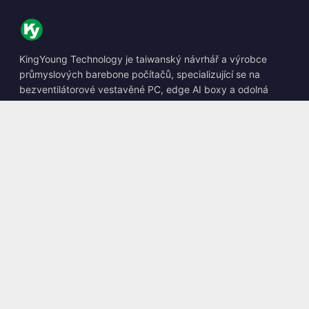
KingYoung Technology je taiwanský návrhář a výrobce
průmyslových barebone počítačů, specializující se na
bezventilátorové vestavěné PC, edge AI boxy a odolná
výpočetní řešení.
📍
10F., No. 318, Sec. 1, Neihu Rd., Neihu Dist., Taipei City
114, Taiwan
☎
+886-2-2659-8483
✉
sales@kingyoung.com.tw
Produkty
Bezventilátorový Průmyslový PC
Edge AI Box
Multi Gigabit Ethernet
Ultra Kompaktní Rozměr