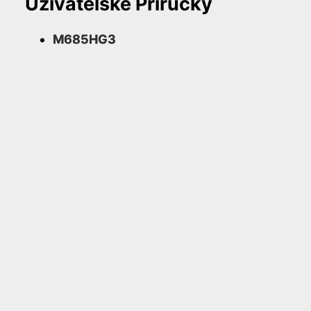
Uživatelské Příručky
M685HG3