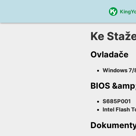
KingY
Ke Staže
Ovladače
Windows 7/8
BIOS &amp;
S685P001
Intel Flash T
Dokument