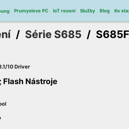
Prumyslove PC
IoT reseni
Služby
Blog
Ke sta
oung
ní
/
Série S685
/
S685
.1/10 Driver
 Flash Nástroje
ool
y