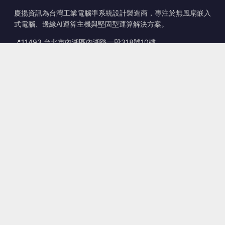
慶揚資訊為台灣工業電腦準系統設計製造商，專注於無風扇嵌入
式電腦、邊緣AI運算主機與堅固型運算解決方案。
📍
11493 台北市內湖區內湖路一段318號10樓
☎
+886-2-2659-8483
✉
sales@kingyoung.com.tw
產品
無風扇工業電腦
邊緣運算 AI Box
多埠 Gigabit 乙太網路
超小型工業電腦
聯絡資訊
聯絡我們
客製化服務