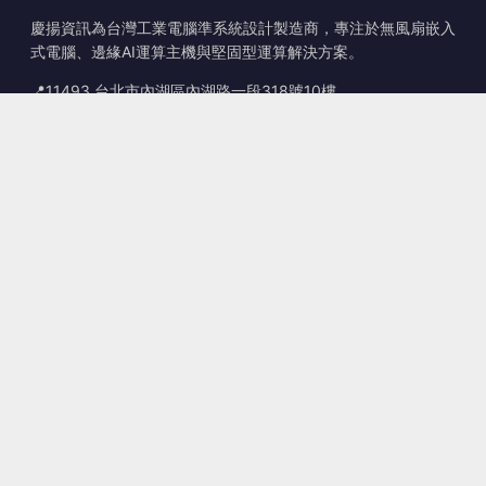
慶揚資訊為台灣工業電腦準系統設計製造商，專注於無風扇嵌入
式電腦、邊緣AI運算主機與堅固型運算解決方案。
📍
11493 台北市內湖區內湖路一段318號10樓
☎
+886-2-2659-8483
✉
sales@kingyoung.com.tw
產品
無風扇工業電腦
邊緣運算 AI Box
多埠 Gigabit 乙太網路
超小型工業電腦
聯絡資訊
聯絡我們
客製化服務