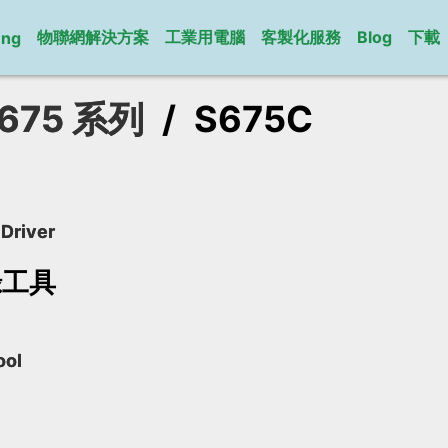
物聯網解決方案
工業用電腦
客製化服務
Blog
下載
ung
675 系列
/
S675C
Driver
錄工具
ool