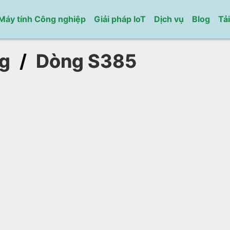
Máy tính Công nghiệp
Giải pháp IoT
Dịch vụ
Blog
Tả
ng
/
Dòng S385