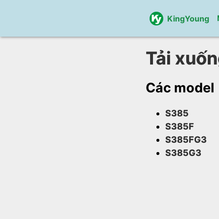
KingYoung
Tải xuố
Các model
S385
S385F
S385FG3
S385G3