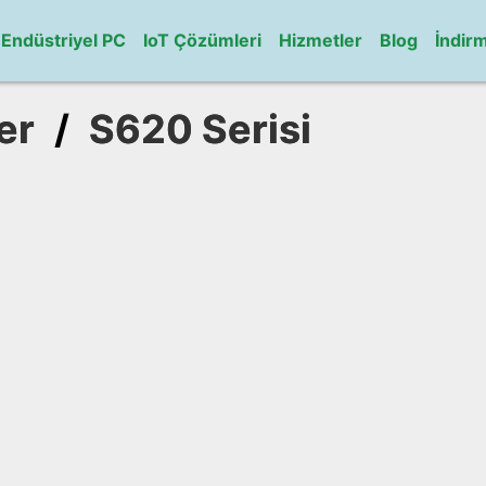
Endüstriyel PC
IoT Çözümleri
Hizmetler
Blog
İndir
er
/
S620 Serisi