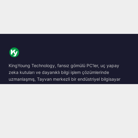
KingYoung Technology, fansız gömülü PC'ler, uç yapay
zeka kutuları ve dayanıklı bilgi işlem çözümlerinde
uzmanlaşmış, Tayvan merkezli bir endüstriyel bilgisayar
barebone tasarımcısı ve üreticisidir.
📍
10F., No. 318, Sec. 1, Neihu Rd., Neihu Dist., Taipei City
114, Taiwan
☎
+886-2-2659-8483
✉
sales@kingyoung.com.tw
Ürünler