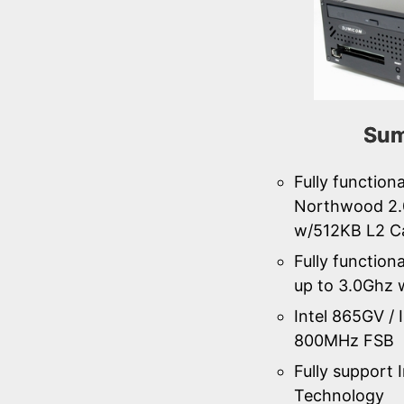
Sum
Fully function
Northwood 2.
w/512KB L2 C
Fully function
up to 3.0Ghz
Intel 865GV / 
800MHz FSB
Fully support 
Technology