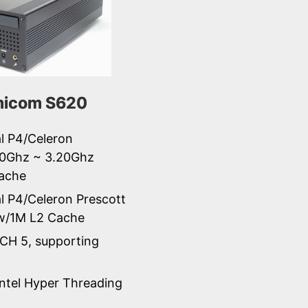
icom S620
al P4/Celeron
0Ghz ~ 3.20Ghz
ache
al P4/Celeron Prescott
 w/1M L2 Cache
ICH 5, supporting
Intel Hyper Threading