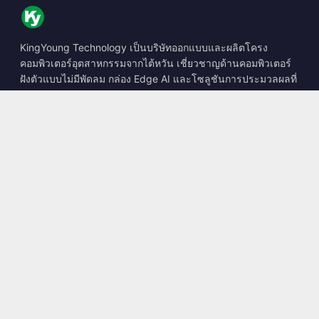
KingYoung Technology เป็นบริษัทออกแบบและผลิตโครง
คอมพิวเตอร์อุตสาหกรรมจากไต้หวัน เชี่ยวชาญด้านคอมพิวเตอร์
ฝังตัวแบบไม่มีพัดลม กล่อง Edge AI และโซลูชันการประมวลผลที่
ทนทาน
📍
10F., No. 318, Sec. 1, Neihu Rd., Neihu Dist., Taipei City
114, Taiwan
☎
+886-2-2659-8483
✉
sales@kingyoung.com.tw
ผลิตภัณฑ์
คอมพิวเตอร์อุตสาหกรรมแบบไม่มีพัดลม
กล่อง Edge AI
เครือข่าย Multi Gigabit Ethernet
ขนาดเล็กพิเศษ