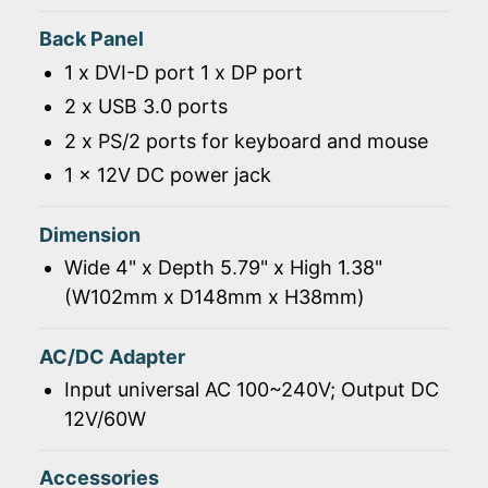
Back Panel
1 x DVI-D port 1 x DP port
2 x USB 3.0 ports
2 x PS/2 ports for keyboard and mouse
1 x 12V DC power jack
Dimension
Wide 4" x Depth 5.79" x High 1.38"
(W102mm x D148mm x H38mm)
AC/DC Adapter
Input universal AC 100~240V; Output DC
12V/60W
Accessories