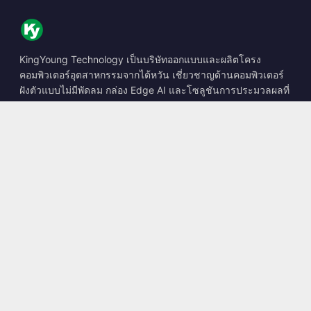
KingYoung Technology เป็นบริษัทออกแบบและผลิตโครง
คอมพิวเตอร์อุตสาหกรรมจากไต้หวัน เชี่ยวชาญด้านคอมพิวเตอร์
ฝังตัวแบบไม่มีพัดลม กล่อง Edge AI และโซลูชันการประมวลผลที่
ทนทาน
📍
10F., No. 318, Sec. 1, Neihu Rd., Neihu Dist., Taipei City
114, Taiwan
☎
+886-2-2659-8483
✉
sales@kingyoung.com.tw
ผลิตภัณฑ์
คอมพิวเตอร์อุตสาหกรรมแบบไม่มีพัดลม
กล่อง Edge AI
เครือข่าย Multi Gigabit Ethernet
ขนาดเล็กพิเศษ