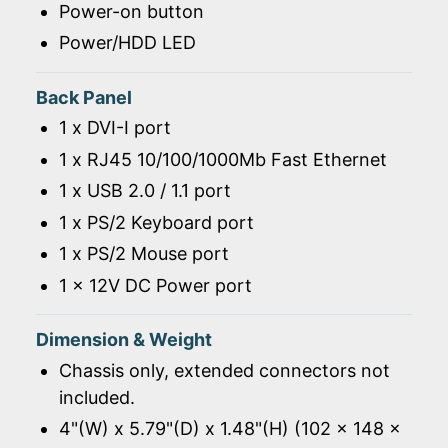
Power-on button
Power/HDD LED
Back Panel
1 x DVI-I port
1 x RJ45 10/100/1000Mb Fast Ethernet
1 x USB 2.0 / 1.1 port
1 x PS/2 Keyboard port
1 x PS/2 Mouse port
1 x 12V DC Power port
Dimension & Weight
Chassis only, extended connectors not
included.
4"(W) x 5.79"(D) x 1.48"(H) (102 x 148 x