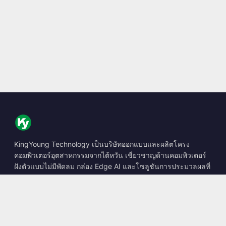
KingYoung Technology เป็นบริษัทออกแบบและผลิตโครง
คอมพิวเตอร์อุตสาหกรรมจากไต้หวัน เชี่ยวชาญด้านคอมพิวเตอร์
ฝังตัวแบบไม่มีพัดลม กล่อง Edge AI และโซลูชันการประมวลผลที่
ทนทาน
📍
10F., No. 318, Sec. 1, Neihu Rd., Neihu Dist., Taipei City
114, Taiwan
☎
+886-2-2659-8483