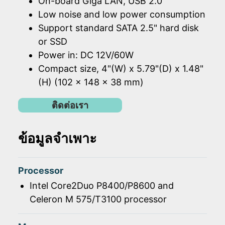
On-board Giga LAN, USB 2.0
Low noise and low power consumption
Support standard SATA 2.5" hard disk
or SSD
Power in: DC 12V/60W
Compact size, 4"(W) x 5.79"(D) x 1.48"
(H) (102 x 148 x 38 mm)
ติดต่อเรา
ข้อมูลจำเพาะ
Processor
Intel Core2Duo P8400/P8600 and
Celeron M 575/T3100 processor