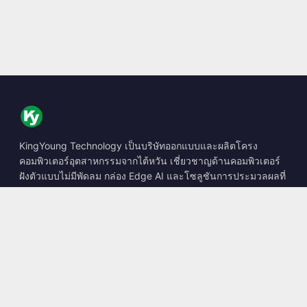
KingYoung Technology เป็นบริษัทออกแบบและผลิตโครง
คอมพิวเตอร์อุตสาหกรรมจากไต้หวัน เชี่ยวชาญด้านคอมพิวเตอร์
ฝังตัวแบบไม่มีพัดลม กล่อง Edge AI และโซลูชันการประมวลผลที่
ทนทาน
📍
10F., No. 318, Sec. 1, Neihu Rd., Neihu Dist., Taipei City
114, Taiwan
☎
+886-2-2659-8483
✉
sales@kingyoung.com.tw
ผลิตภัณฑ์